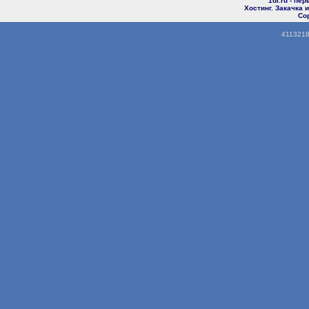
1di.ru - пе
Хостинг. Закачка
Cop
4113218