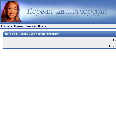
Главная
·
Статьи
·
Ссылки
·
Поиск
Поиск 1di - Первый диспетчер интернета
Ис
Кате