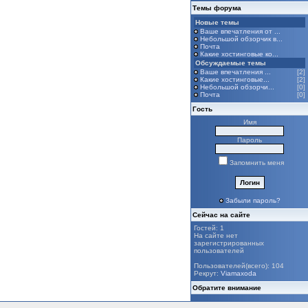
Темы форума
Новые темы
Ваше впечатления от ...
Небольшой обзорчик в...
Почта
Какие хостинговые ко...
Обсуждаемые темы
Ваше впечатления ...
[2]
Какие хостинговые...
[2]
Небольшой обзорчи...
[0]
Почта
[0]
Гость
Имя
Пароль
Запомнить меня
Забыли пароль?
Сейчас на сайте
Гостей: 1
На сайте нет
зарегистрированных
пользователей
Пользователей(всего): 104
Рекрут:
Viamaxoda
Обратите внимание