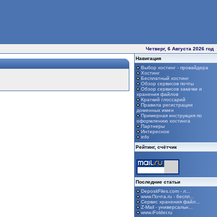
Четверг, 6 Августа 2026 год
Навигация
Выбор хостинг - провайдера
Хостинг
Бесплатный хостинг
Обзор сервисов почты
Обзор сервисов закачки и
хранения файлов
Краткий глоссарий
Правила регистрации
доменных имен
Примерная инструкция по
оформлению хостинга
Партнеры
Интересное
info
Рейтинг, счётчик
Последние статьи
DepositFiles.com - л...
www.Почта.ru - беспл...
Сервис хранения файл...
Z-Mail - универсальн...
www.iFolder.ru