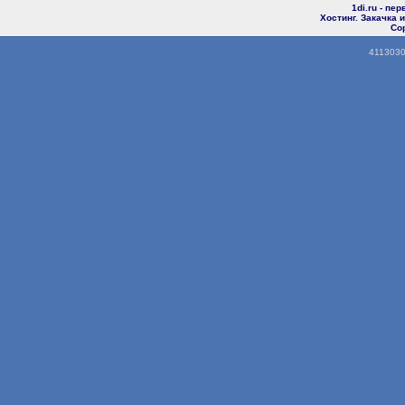
1di.ru - пе
Хостинг. Закачка
Cop
4113030