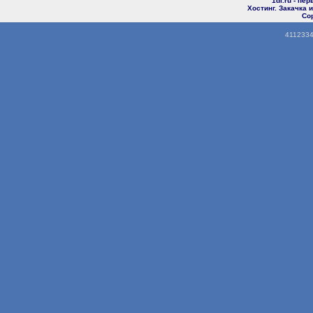
1di.ru - пе
Хостинг. Закачка
Cop
4112334