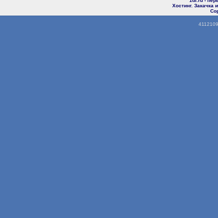
1di.ru - пе
Хостинг. Закачка
Cop
4112109